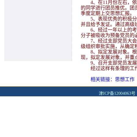
4
、在
11
月份左右，依
的同学进行团员推优。团
季度定期上交思想汇报。
5
、表现优秀的积极分
并且给予发证。通过高级
6
、经过一年以上的考
分子被吸收为预备党员的
7
、经过支部党员大会
级组织审批实施，从确定
8
、拟定发展对象。根
现，拟定发展对象，并重
9
、召开支部党员发展
经过这样有条理的工
相关链接：思想工作
津ICP备12004063