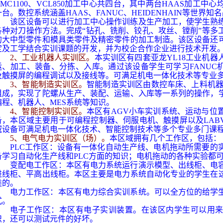
MC1100
、
VCL850
加工中心共四台，其中两台
HAAS
加工中心
一台。数控系统涵盖
HAAS
、
FANUC
、
HEIDENHAIN
等世界知名
该区设备可以进行加工中心操作训练及生产加工，使学生熟
各种对刀操作方法。完成“钻孔、铣削、铰孔、攻丝、镗削”等多
的大中型零件和模具类零件及精密零件的加工制造。该区设备还
定及工学结合实训课题的开发，并为校企合作企业进行技术开发
2
、工业机器人实训区。
本实训区有四套亚龙
YL18
工业机器
运、加工、装备、分拣、入库。通过该设备学生可学习
FANUC
及触摸屏的编程调试以及接线等。可满足机电一体化技术等专业
3
、智能制造实训区。
智能制造实训区由数控车床、上料机
组成，实现了陀螺从生产、装配、运输、入库等一系列的操作，
编程、机器人、
MES
系统等知识。
4
、智能控制实训区。
本区有
AGV
小车实训系统、运动与位
备，本区域主要用于可编程控制器、伺服电机、触摸屏以及
LAB
域设备可满足机电一体化技术、智能控制技术等多个专业多门课
5
、电气电力实训区（场）。
本区域拥有几个工作区，包括：
PLC
工作区：设备有一体化自动生产线、电机拖动所需要的
备学习自动化生产线和
PLC
方面的知识；电机拖动的各种实验都
变配电工作区：本区有电力系统运行演示模型、出线柜、电
进线柜、平高出线柜。本区主要是电力系统自动化专业的学生在
类的。
电力工作区：本区有电力综合实训系统。可以全方位的给学
式。
电子工作区：本区有电子实训装置。在该区内学生可以用
识，还可以测试元件的好坏。