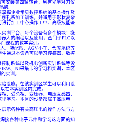
均可安装第四轴转台，另有光学对刀仪
品牌。
练掌握企业常见数控系统的基本操作及
工序孔系加工训练，并适用于形状复杂
可进行加工中心操作工中、高级技能鉴
。
人实训平台，每个设备有多个模块：搬
机器人的编程以及使用，西门子
PLC
以
多门课程的教学实训。
器人、装配站、
AGV
小车、仓库系统等
学生通过本设备可以学习传感器、数控
置控制系统以及机电创新实训系统等设
VIEW
、
NI
采集卡的学习和实训，本区
程的实训。
实验设施。在该实训区学生可以利用设
可以在本实训区内完成。
容柜、受总柜、变压器、电压互感器、
这里学习。本区的设备都属于高压电一
生展示各种有关高压电的操作方法与方
来焊接各种电子元件和学习这方面的知