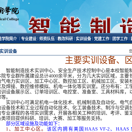
|
|
|
|
|
|
|
造学院简介
专业建设
师资队伍
教改科研
实训设备
党建工作
团学工作
实训设备
主要实训设备、
智能制造技术实训中心、安全生产技术控制中心
是本校智能
本院专业群所属建设总计
4000
余平米，分为几大实训区域，主要
电气电力实训区、加工中心区、数控加工区、机械加工区、安装
以及焊接、数控维修模拟、机电一体化等实训室。
还分布有：
工
培训设备展示区、订单培训区、电控室、准备室、工具材料库，
廊等。
实训中心可满足机电一体化技术、机械制造及自动化、电气
电设备技术和工业过程自动化技术、化工装备技术、制冷与空调
的专业课程的各项实训需求，开展各相关工种的培训、考评、鉴
备类项目提供科研、培训、大赛、加工等服务支持。
部分区域设施及功能如下：
1
、加工中心区。
该区内拥有美国
HAAS VF-2
、
HAAS M