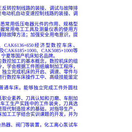
正反转控制线路的装接、调试与故障排
速电动机自动变速控制线路的装接、调
熟悉常用低压电器元件的作用、规格型
掌握常用电工工具及测量仪表的使用方
排除故障方法；加强安全用电意识，提
、
CAK6136
×
650
经济型数控车床、
及
CAK6185
×
1000
、
CAK5085
×
1000
等
、宁夏等国产机床知名品牌。
习数控加工的基本概念，数控机床的组
令，学会根据工件图纸编制加工程序，
；独立完成机床的开启、调速、零件与
进行数控车床操作工中、高级技能鉴定
普通车床。能够独立完成工件外圆柱
括职业素养、刀具认知和刃磨、车削加
把车工生产实践中的工件装夹，刀具选
是现代制造技术的基础，对指导生产，
床加工工学结合实训课题的开发，并为
换热器、阀门等装置，化工离心泵试车