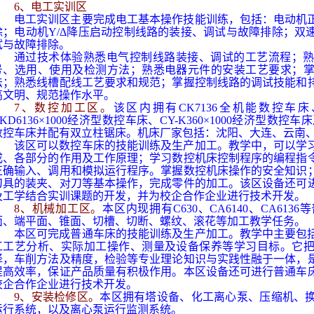
6
、电工实训区
电工实训区主要完成电工基本操作技能训练，包括：电动机
除；电动机
Y/
Δ降压启动控制线路的装接、调试与故障排除；双
试与故障排除。
通过技术体验熟悉电气控制线路装接、调试的工艺流程；
号、选用、使用及检测方法；熟悉电器元件的安装工艺要求；
法；熟悉线槽配线工艺要求和规范；掌握控制线路的调试技能和
高文明、规范操作水平。
7
、数控加工区。
该区内拥有
CK7136
全机能数控车床
KD6136
×
1000
经济型数控车床、
CY-K360
×
1000
经济型数控车床
数控车床并配有双立柱锯床。机床厂家包括：沈阳、大连、云南
该区可以数控车床的技能训练及生产加工。教学中，可以学
成、各部分的作用及工作原理；学习数控机床控制程序的编程指
正确输入、调用和模拟运行程序。掌握数控机床操作的安全知识
刀具的装夹、对刀等基本操作，完成零件的加工。该区设备还可
及工学结合实训课题的开发，并为校企合作企业进行技术开发。
8
、机械加工区。
本区内现拥有
C630
、
CA6140
、
CA6136
等
面、端平面、锥面、切槽、切断、螺纹、滚花等加工教学任务。
本区可完成普通车床的技能训练及生产加工。教学中主要包
工工艺分析、实际加工操作、测量及设备保养等学习目标。它
择，车削方法及精度，检验等专业理论知识与实践性融于一体，
提高效率，保证产品质量有积极作用。本区设备还可进行普通车
校企合作企业进行技术开发。
9
、安装检修区。
本区拥有塔设备、化工离心泵、压缩机、
运行系统，以及离心泵运行监测系统。